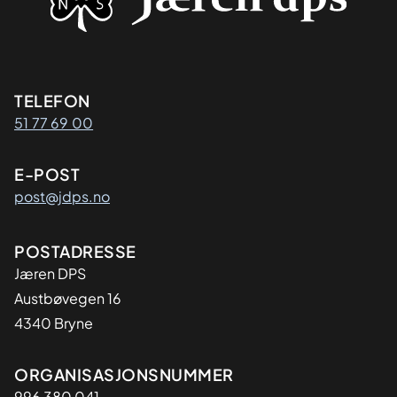
Kontaktinformasjon
TELEFON
51 77 69 00
E-POST
post@jdps.no
Adresse
POSTADRESSE
Jæren DPS
Austbøvegen 16
4340 Bryne
Organisasjon
ORGANISASJONSNUMMER
996 380 041