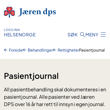
Hopp
til
innhold
LOGG INN
HELSENORGE
SØK
MENY
Forside
Behandlinger
Rettigheter
Pasientjournal
Pasientjournal
All pasientbehandling skal dokumenteres i en
pasientjournal. Alle pasienter ved Jæren
DPS over 16 år har rett til innsyn i egen journal.