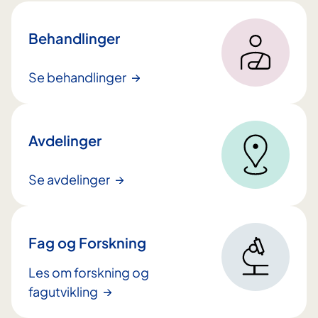
l
t
Behandlinger
i
n
Se behandlinger
n
h
o
Avdelinger
l
d
Se avdelinger
e
t
Fag og Forskning
Les om forskning og
fagutvikling