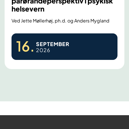
pårørandeperspektiv i psykisk
helsevern
Ved Jette Møllerhøj, ph.d. og Anders Mygland
S
16
.
SEPTEMBER
e
2026
m
i
n
a
r
o
m
b
r
u