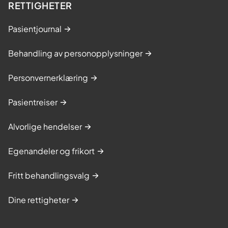
k
RETTIGHETER
a
Pasientjournal
v
t
Behandling av personopplysninger
v
a
Personvernerklæring
n
g
Pasientreiser
.
D
Alvorlige hendelser
e
Egenandeler og frikort
i
n
Fritt behandlingsvalg
y
e
Dine rettigheter
l
o