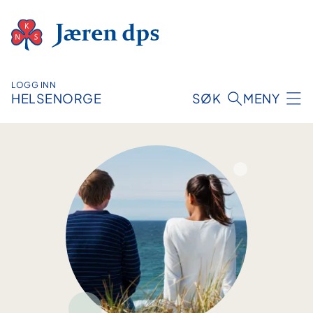
Hopp
til
innhold
LOGG INN
HELSENORGE
SØK
MENY