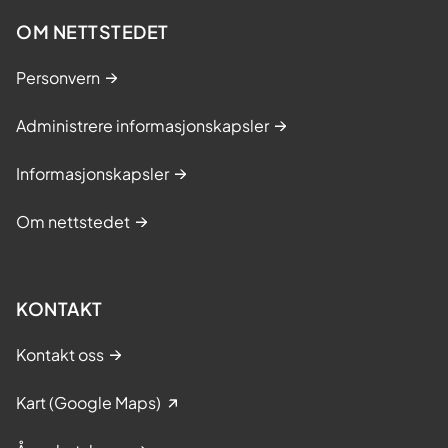
v
OM NETTSTEDET
e
n
Personvern
d
r
Administrere informasjonskapsler
i
Informasjonskapsler
n
g
Om nettstedet
a
n
e
KONTAKT
–
p
Kontakt oss
r
a
Kart (Google Maps)
k
t