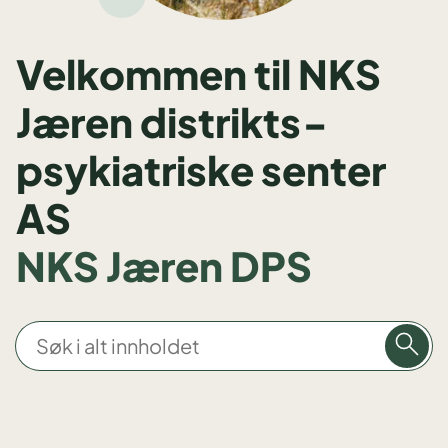
Velkommen til NKS
Jæren distrikts­
psykiatriske senter
AS
NKS Jæren DPS
S
ø
k
i
a