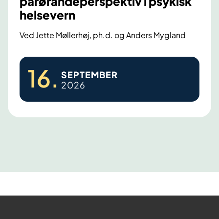
pårørandeperspektiv i psykisk
helsevern
Ved Jette Møllerhøj, ph.d. og Anders Mygland
S
16
.
SEPTEMBER
e
2026
m
i
n
a
r
o
m
b
r
u