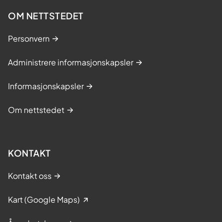
v
OM NETTSTEDET
e
n
Personvern
d
r
Administrere informasjonskapsler
i
Informasjonskapsler
n
g
Om nettstedet
a
n
e
KONTAKT
–
p
Kontakt oss
r
a
Kart (Google Maps)
k
t