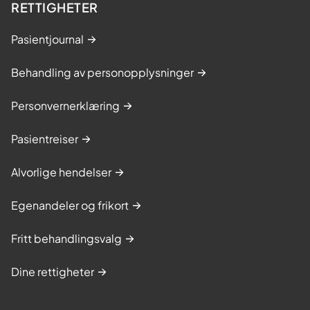
k
RETTIGHETER
a
Pasientjournal
v
t
Behandling av personopplysninger
v
a
Personvernerklæring
n
g
Pasientreiser
.
D
Alvorlige hendelser
e
Egenandeler og frikort
i
n
Fritt behandlingsvalg
y
e
Dine rettigheter
l
o