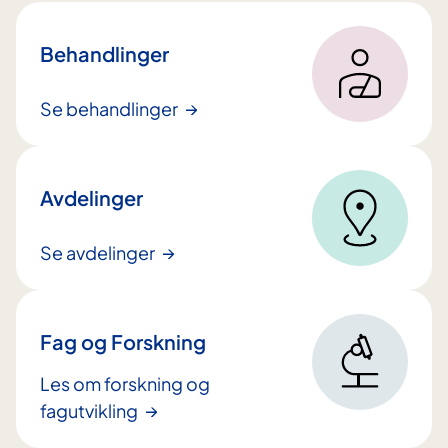
l
t
Behandlinger
i
n
Se behandlinger
n
h
o
Avdelinger
l
d
Se avdelinger
e
t
Fag og Forskning
Les om forskning og
fagutvikling