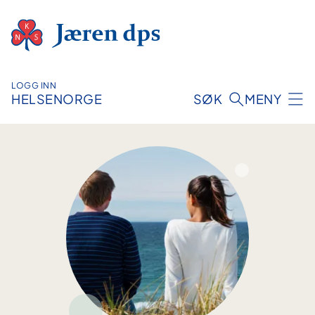
Hopp
til
innhold
LOGG INN
HELSENORGE
SØK
MENY