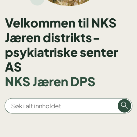
Velkommen til NKS
Jæren distrikts­
psykiatriske senter
AS
NKS Jæren DPS
S
ø
k
i
a