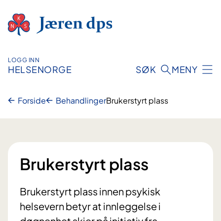
Hopp
til
innhold
LOGG INN
HELSENORGE
SØK
MENY
Forside
Behandlinger
Brukerstyrt plass
Brukerstyrt plass
Brukerstyrt plass innen psykisk
helsevern betyr at innleggelse i
døgnenhet skjer på initiativ fra