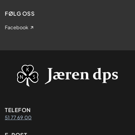
FØLG OSS
Facebook
Kontaktinformasjon
TELEFON
51 77 69 00
E-POST